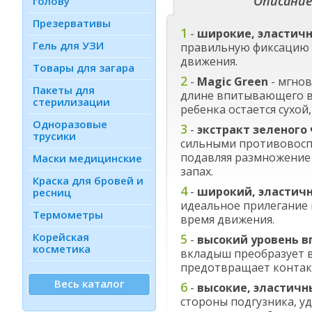
Описа­ни
голову
Презервативы
1
-
широкие, эластич
Гель для УЗИ
правильную фиксацию 
движения.
Товары для загара
2
-
Magic Green
- мгнов
Пакеты для
длине впитывающего в
стерилизации
ребенка остается сухой
Одноразовые
3
-
экстракт зеленого
трусики
сильными противовосп
подавляя размножение 
Маски медицинские
запах.
Краска для бровей и
4
-
широкий, эластич
ресниц
идеальное прилегание 
Термометры
время движения.
Корейская
5
-
высокий уровень 
косметика
вкладыш преобразует в
предотвращает контакт
Весь каталог
6
-
высокие, эластичн
стороны подгузника, у