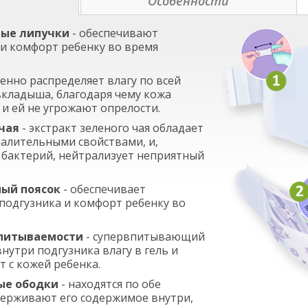
е
Осо­бен­нос­ти
ные липучки
- обеспечивают
и комфорт ребенку во время
енно распределяет влагу по всей
кладыша, благодаря чему кожа
, и ей не угрожают опрелости.
 чая
- экстракт зеленого чая обладает
алительными свойствами, и,
бактерий, нейтрализует неприятный
ный поясок
- обеспечивает
подгузника и комфорт ребенку во
впитываемости
- супервпитывающий
нутри подгузника влагу в гель и
 с кожей ребенка.
ые ободки
- находятся по обе
держивают его содержимое внутри,