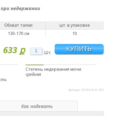
 при недержании
Обхват талии
шт. в упаковке
130-170 см
10
633
ք
Шт.
Степень недержания мочи:
средняя
сть
Артикул:
SE-094-XL10-1RU
Как надевать