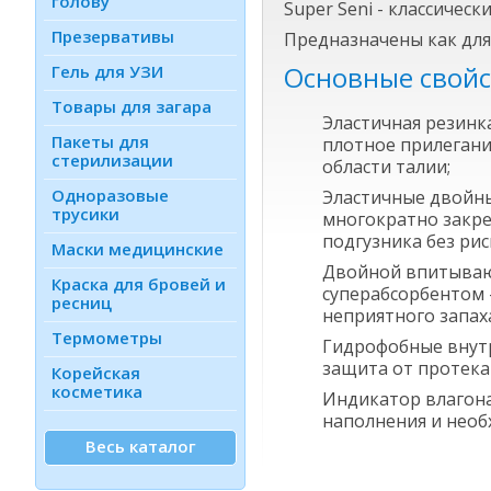
голову
Super Seni - классиче
Презервативы
Предназначены как для
Основные свойс
Гель для УЗИ
Товары для загара
Эластичная резинка
Пакеты для
плотное прилегани
стерилизации
области талии;
Одноразовые
Эластичные двойны
трусики
многократно закре
подгузника без рис
Маски медицинские
Двойной впитываю
Краска для бровей и
суперабсорбентом 
ресниц
неприятного запах
Термометры
Гидрофобные внут
защита от протека
Корейская
косметика
Индикатор влагон
наполнения и необ
Весь каталог