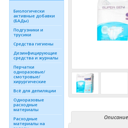
Биологически
активные добавки
(БАДы)
Подгузники и
трусики
Средства гигиены
Дезинфици­рующие
средства и журналы
Перчатки
одноразовые/
смотровые/
хирургические
Всё для депиляции
Одноразовые
расходные
материалы
Описа­ни
Расходные
материалы на