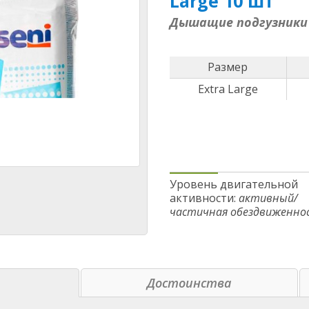
Large 10 шт
Дышащие подгузники
Размер
Extra Large
Уровень двигательной
активности:
активный/
частичная обездвиженно
е
Досто­инства